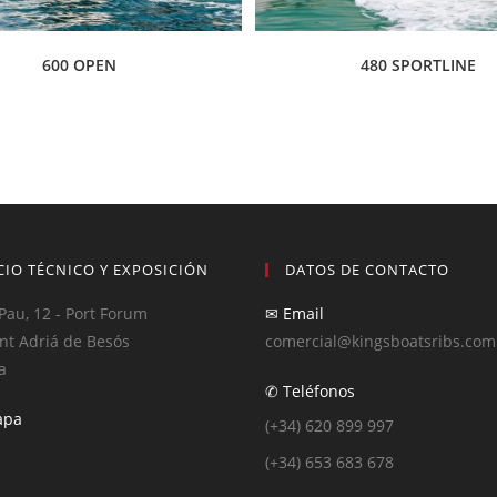
600 OPEN
480 SPORTLINE
CIO TÉCNICO Y EXPOSICIÓN
DATOS DE CONTACTO
Pau, 12 - Port Forum
✉ Email
nt Adriá de Besós
comercial@kingsboatsribs.com
a
✆ Teléfonos
apa
(+34) 620 899 997
(+34) 653 683 678