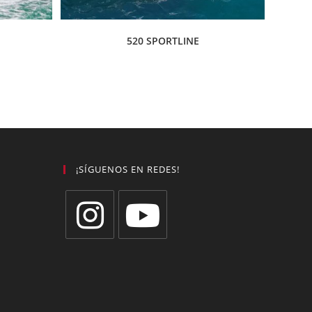
520 SPORTLINE
¡SÍGUENOS EN REDES!
Se
Se
abre
abre
en
en
una
una