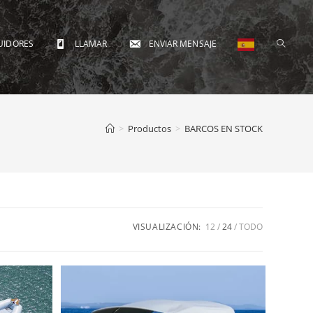
Alterna
UIDORES
LLAMAR
ENVIAR MENSAJE
búsque
>
Productos
>
BARCOS EN STOCK
de
VISUALIZACIÓN:
12
24
TODO
la
web