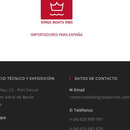
IMPORTADORES PARA ESPAÑA
CIO TÉCNICO Y EXPOSICIÓN
DATOS DE CONTACTO
Pau, 12 - Port Forum
✉ Email
nt Adriá de Besós
comercial@kingsboatsribs.com
a
✆ Teléfonos
apa
(+34) 620 899 997
(+34) 653 683 678